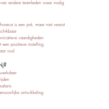
 van andere teamleden waar nodig
 horeca is een pré, maar niet vereist
schikbaar
icatieve vaardigheden
 een positieve instelling
jaar oud
ij?
werksfeer
tijden
salaris
rsoonlijke ontwikkeling