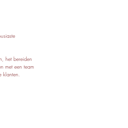
usiaste 
, het bereiden 
men met een team 
e klanten.