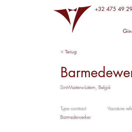
+32 475 49 2
Gin
< Terug
Barmedewer
Sint-Martens-Latem, België
Type contract
Vacature refe
Barmedewerker